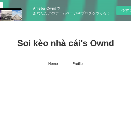
Ameba Owndで
今す
あなただけのホームページやブログをつくろう
Soi kèo nhà cái's Ownd
Home
Profile