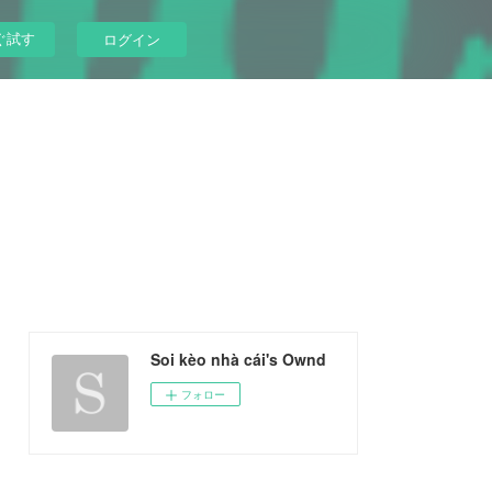
ぐ試す
ログイン
Soi kèo nhà cái's Ownd
フォロー